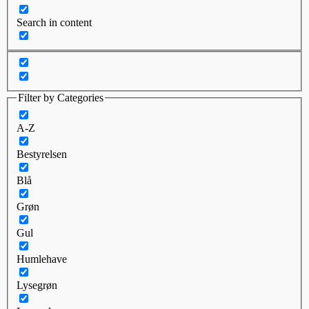
Search in content
Filter by Categories
A-Z
Bestyrelsen
Blå
Grøn
Gul
Humlehave
Lysegrøn