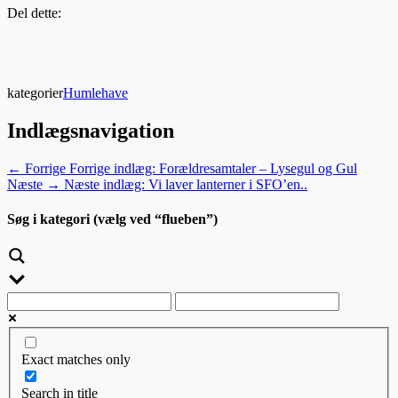
Del dette:
kategorier
Humlehave
Indlægsnavigation
← Forrige
Forrige indlæg:
Forældresamtaler – Lysegul og Gul
Næste →
Næste indlæg:
Vi laver lanterner i SFO’en..
Søg i kategori (vælg ved “flueben”)
Exact matches only
Search in title