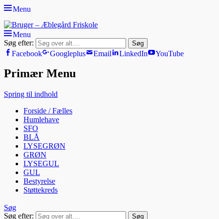
Menu
Bruger - Æblegård Friskole
SIDEN FOR FORÆLDRE, ELEVER OG PERSONALE
Menu
Søg efter:
Facebook
Googleplus
Email
LinkedIn
YouTube
Primær Menu
Spring til indhold
Forside / Fælles
Humlehave
SFO
BLÅ
LYSEGRØN
GRØN
LYSEGUL
GUL
Bestyrelse
Støttekreds
Søg
Søg efter: