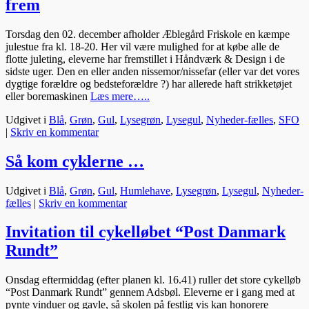
frem
Torsdag den 02. december afholder Æblegård Friskole en kæmpe
julestue fra kl. 18-20. Her vil være mulighed for at købe alle de
flotte juleting, eleverne har fremstillet i Håndværk & Design i de
sidste uger. Den en eller anden nissemor/nissefar (eller var det vores
dygtige forældre og bedsteforældre ?) har allerede haft strikketøjet
eller boremaskinen
Læs mere…..
Udgivet i
Blå
,
Grøn
,
Gul
,
Lysegrøn
,
Lysegul
,
Nyheder-fælles
,
SFO
|
Skriv en kommentar
Så kom cyklerne …
Udgivet i
Blå
,
Grøn
,
Gul
,
Humlehave
,
Lysegrøn
,
Lysegul
,
Nyheder-
fælles
|
Skriv en kommentar
Invitation til cykelløbet “Post Danmark
Rundt”
Onsdag eftermiddag (efter planen kl. 16.41) ruller det store cykelløb
“Post Danmark Rundt” gennem Adsbøl. Eleverne er i gang med at
pynte vinduer og gavle, så skolen på festlig vis kan honorere