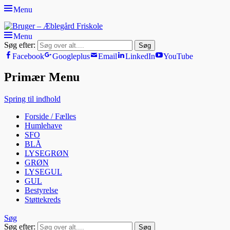
Menu
Bruger - Æblegård Friskole
SIDEN FOR FORÆLDRE, ELEVER OG PERSONALE
Menu
Søg efter:
Facebook
Googleplus
Email
LinkedIn
YouTube
Primær Menu
Spring til indhold
Forside / Fælles
Humlehave
SFO
BLÅ
LYSEGRØN
GRØN
LYSEGUL
GUL
Bestyrelse
Støttekreds
Søg
Søg efter: