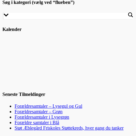
Søg i kategori (vælg ved “flueben”)
Kalender
Seneste Tilmeldinger
Forældresamtaler – Lysegul og Gul
Forældresamtaler – Grøn
Forældresamtaler i Lysegrøn
Forældre samtaler i Blå
Støt Æblegård Friskoles Støttekreds, hver gang du tanker