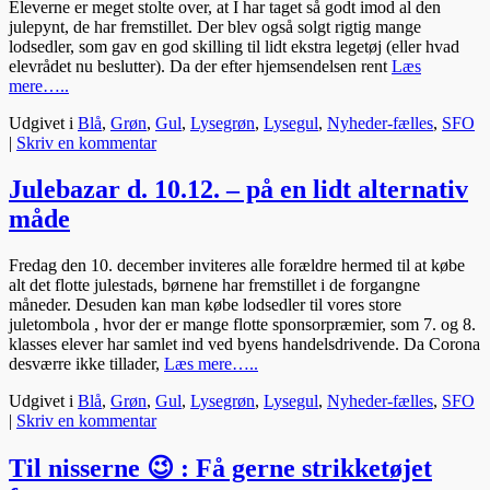
Eleverne er meget stolte over, at I har taget så godt imod al den
julepynt, de har fremstillet. Der blev også solgt rigtig mange
lodsedler, som gav en god skilling til lidt ekstra legetøj (eller hvad
elevrådet nu beslutter). Da der efter hjemsendelsen rent
Læs
mere…..
Udgivet i
Blå
,
Grøn
,
Gul
,
Lysegrøn
,
Lysegul
,
Nyheder-fælles
,
SFO
|
Skriv en kommentar
Julebazar d. 10.12. – på en lidt alternativ
måde
Fredag den 10. december inviteres alle forældre hermed til at købe
alt det flotte julestads, børnene har fremstillet i de forgangne
måneder. Desuden kan man købe lodsedler til vores store
juletombola , hvor der er mange flotte sponsorpræmier, som 7. og 8.
klasses elever har samlet ind ved byens handelsdrivende. Da Corona
desværre ikke tillader,
Læs mere…..
Udgivet i
Blå
,
Grøn
,
Gul
,
Lysegrøn
,
Lysegul
,
Nyheder-fælles
,
SFO
|
Skriv en kommentar
Til nisserne 😉 : Få gerne strikketøjet