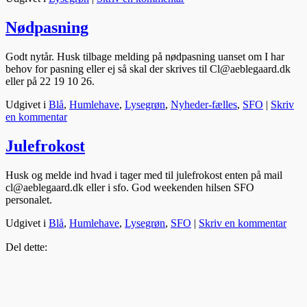
Nødpasning
Godt nytår. Husk tilbage melding på nødpasning uanset om I har
behov for pasning eller ej så skal der skrives til Cl@aeblegaard.dk
eller på 22 19 10 26.
Udgivet i
Blå
,
Humlehave
,
Lysegrøn
,
Nyheder-fælles
,
SFO
|
Skriv
en kommentar
Julefrokost
Husk og melde ind hvad i tager med til julefrokost enten på mail
cl@aeblegaard.dk eller i sfo. God weekenden hilsen SFO
personalet.
Udgivet i
Blå
,
Humlehave
,
Lysegrøn
,
SFO
|
Skriv en kommentar
Del dette: