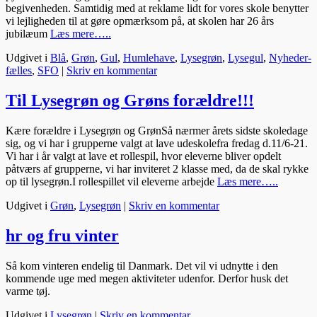
begivenheden. Samtidig med at reklame lidt for vores skole benytter
vi lejligheden til at gøre opmærksom på, at skolen har 26 års
jubilæum
Læs mere…..
Udgivet i
Blå
,
Grøn
,
Gul
,
Humlehave
,
Lysegrøn
,
Lysegul
,
Nyheder-
fælles
,
SFO
|
Skriv en kommentar
Til Lysegrøn og Grøns forældre!!!
Kære forældre i Lysegrøn og GrønSå nærmer årets sidste skoledage
sig, og vi har i grupperne valgt at lave udeskolefra fredag d.11/6-21.
Vi har i år valgt at lave et rollespil, hvor eleverne bliver opdelt
påtværs af grupperne, vi har inviteret 2 klasse med, da de skal rykke
op til lysegrøn.I rollespillet vil eleverne arbejde
Læs mere…..
Udgivet i
Grøn
,
Lysegrøn
|
Skriv en kommentar
hr og fru vinter
Så kom vinteren endelig til Danmark. Det vil vi udnytte i den
kommende uge med megen aktiviteter udenfor. Derfor husk det
varme tøj.
Udgivet i
Lysegrøn
|
Skriv en kommentar