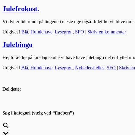
Julefrokost.
Vi flytter lidt rundt på tingene i næste uge også. Julefilm vil blive 
Udgivet i
Blå
,
Humlehave
,
Lysegrøn
,
SFO
|
Skriv en kommentar
Julebingo
Hej forældre på torsdag skulle vi have have julebingo det er flyttet 
Udgivet i
Blå
,
Humlehave
,
Lysegrøn
,
Nyheder-fælles
,
SFO
|
Skriv e
Del dette:
Søg i kategori (vælg ved “flueben”)