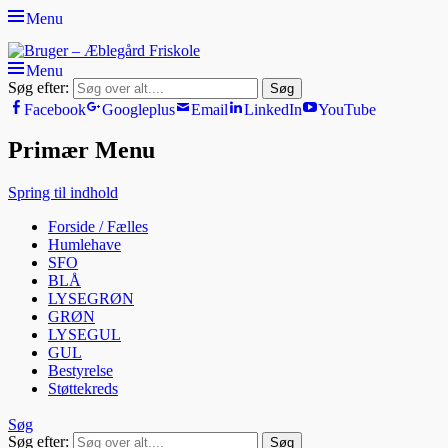
Menu
Bruger - Æblegård Friskole
SIDEN FOR FORÆLDRE, ELEVER OG PERSONALE
Menu
Søg efter:
Facebook
Googleplus
Email
LinkedIn
YouTube
Primær Menu
Spring til indhold
Forside / Fælles
Humlehave
SFO
BLÅ
LYSEGRØN
GRØN
LYSEGUL
GUL
Bestyrelse
Støttekreds
Søg
Søg efter: