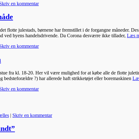
Skriv en kommentar
 måde
det flotte julestads, børnene har fremstillet i de forgangne måneder. De
ind ved byens handelsdrivende. Da Corona desværre ikke tillader,
Læs 
Skriv en kommentar
m
 fra kl. 18-20. Her vil være mulighed for at købe alle de flotte juleti
og bedsteforældre ?) har allerede haft strikketøjet eller boremaskinen
Læ
Skriv en kommentar
ælles
|
Skriv en kommentar
undt”