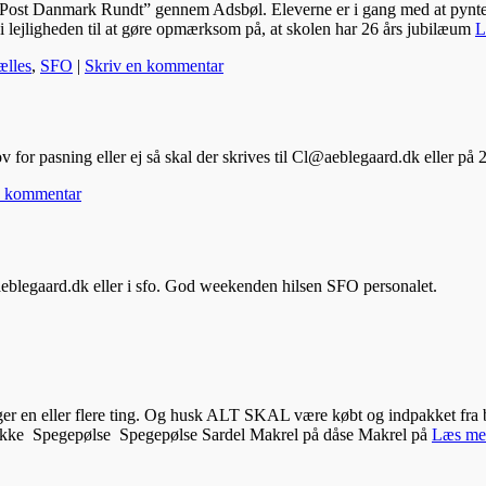
b “Post Danmark Rundt” gennem Adsbøl. Eleverne er i gang med at pynte 
i lejligheden til at gøre opmærksom på, at skolen har 26 års jubilæum
L
ælles
,
SFO
|
Skriv en kommentar
for pasning eller ej så skal der skrives til Cl@aeblegaard.dk eller på 
n kommentar
aeblegaard.dk eller i sfo. God weekenden hilsen SFO personalet.
ger en eller flere ting. Og husk ALT SKAL være købt og indpakket fra 
 pakke Spegepølse Spegepølse Sardel Makrel på dåse Makrel på
Læs me