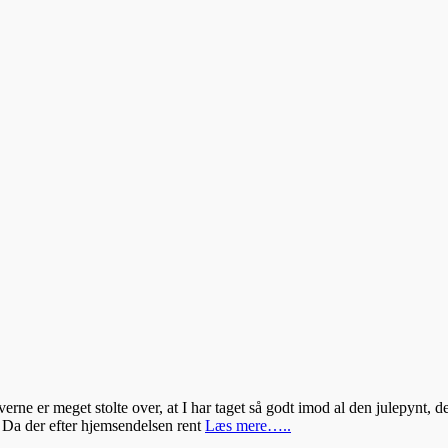
verne er meget stolte over, at I har taget så godt imod al den julepynt, 
r). Da der efter hjemsendelsen rent
Læs mere…..