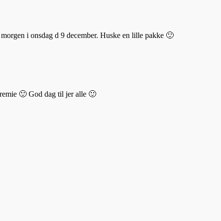
r i morgen i onsdag d 9 december. Huske en lille pakke 🙂
emie 🙂 God dag til jer alle 🙂