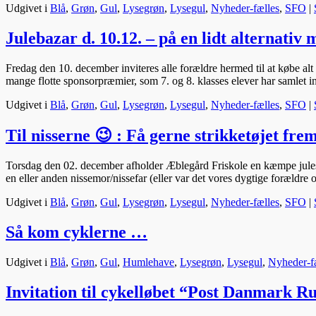
Udgivet i
Blå
,
Grøn
,
Gul
,
Lysegrøn
,
Lysegul
,
Nyheder-fælles
,
SFO
|
Julebazar d. 10.12. – på en lidt alternativ
Fredag den 10. december inviteres alle forældre hermed til at købe alt 
mange flotte sponsorpræmier, som 7. og 8. klasses elever har samlet 
Udgivet i
Blå
,
Grøn
,
Gul
,
Lysegrøn
,
Lysegul
,
Nyheder-fælles
,
SFO
|
Til nisserne 😉 : Få gerne strikketøjet fre
Torsdag den 02. december afholder Æblegård Friskole en kæmpe julestue
en eller anden nissemor/nissefar (eller var det vores dygtige forældre 
Udgivet i
Blå
,
Grøn
,
Gul
,
Lysegrøn
,
Lysegul
,
Nyheder-fælles
,
SFO
|
Så kom cyklerne …
Udgivet i
Blå
,
Grøn
,
Gul
,
Humlehave
,
Lysegrøn
,
Lysegul
,
Nyheder-f
Invitation til cykelløbet “Post Danmark R