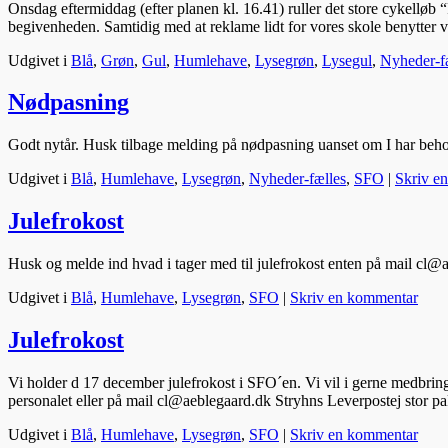
Onsdag eftermiddag (efter planen kl. 16.41) ruller det store cykellø
begivenheden. Samtidig med at reklame lidt for vores skole benytter v
Udgivet i
Blå
,
Grøn
,
Gul
,
Humlehave
,
Lysegrøn
,
Lysegul
,
Nyheder-f
Nødpasning
Godt nytår. Husk tilbage melding på nødpasning uanset om I har behov 
Udgivet i
Blå
,
Humlehave
,
Lysegrøn
,
Nyheder-fælles
,
SFO
|
Skriv e
Julefrokost
Husk og melde ind hvad i tager med til julefrokost enten på mail cl@
Udgivet i
Blå
,
Humlehave
,
Lysegrøn
,
SFO
|
Skriv en kommentar
Julefrokost
Vi holder d 17 december julefrokost i SFO´en. Vi vil i gerne medbrin
personalet eller på mail cl@aeblegaard.dk Stryhns Leverpostej stor
Udgivet i
Blå
,
Humlehave
,
Lysegrøn
,
SFO
|
Skriv en kommentar