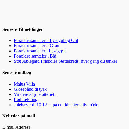
Seneste Tilmeldinger
Forældresamtaler – Lysegul og Gul
Forældresamtaler – Grøn
Forældresamtaler i Lysegrøn
Forældre samtaler i Blå
Støt Æblegård Friskoles Støttekreds, hver gang du tanker
Seneste indlæg
Malus Villa
Glosebånd til tysk
Vindere af julelotteriet!
Lodtrækning
Julebazar d. 10.12. – på en lidt alternativ måde
Nyheder på mail
E-mail Address: