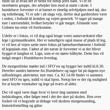
finde ud af hvad der er bedst for netop jeres barn. Vi er en
storebørns gruppe, der arbejder hen mod at starte i skole. I
humlehave forventer vi at barnet er rimelig selvhjulpen med tøj, sko
og toiletbesøg. Vi er ude i alt slags vejr, derfor skal garderoben være
i orden, i forhold til årstiden og vejret generelt. Vi tager på mange
ture i nærområdet, hvilket betyder vi går meget. Afstande som
Gråsten tur-retur vil forekomme.
Udeliv er i fokus, vi vil dog også bruge vores naturværksted eller
lege i gymnastiksalen. Her er naturligvis også masse af plads til leg,
vi vil hen af vejen sætte mere fokus på børnehavebørnene i forhold
til legeplads mm. I løbet af det næste år forventer vi at der bliver
bygget et langhus el. Lign, som er en større bålhytte. Dette hus vil
indgå meget i Humlehaves hverdag.
De morgenfriske møder ind i SFO’en og hygger her indtil kl.8.30.
Herefter samles børnene fra Humlehave og tager fat på dagens nye
udfordringer, aktiviteter, ture mm. Ca. Kl 14.00 finder vi sammen
med SFO’en igen, indtil vi skal hjem. Netop her er der rig mulighed
for at knytte venskaber og lege på tværs af alder.
Der vil også være dage hvor vi laver ting sammen med
indskolingen, eller følger med i det der sker på skolen. Hen over
foråret vil vi begynde at deltage ved skolens morgensamling,
historiefortælling og gåtur.