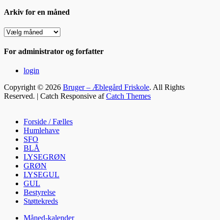
Arkiv for en måned
Arkiv
for
en
For administrator og forfatter
måned
login
Copyright © 2026
Bruger – Æblegård Friskole
. All Rights
Reserved. | Catch Responsive af
Catch Themes
Rul
op
Forside / Fælles
Humlehave
SFO
BLÅ
LYSEGRØN
GRØN
LYSEGUL
GUL
Bestyrelse
Støttekreds
Måned-kalender