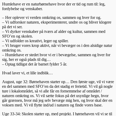
Humlehave er en naturbørnehave hvor der er tid og rum til: leg,
fordybelse og venskaber.
– Her oplever vi verden omkring os, sammen og hver for og.
– Vi udforsker naturen, eksperimenterer, undre os og bliver klogere
på det vi ser.
– Vi dyrker venskaber på tværs af alder og kultur, sammen med
SFO’en og skolen.
– Vi udfolder os kreativt, leger og spiller.
– Vi bruger vores krop aktivt, når vi bevæger os i den alsidige natur
omkring os.
– Humlehave er stedet hvor vi er i bevægelse, sammen og hver for
sig, her er også plads til dig…
– Optag tidligst det år barnet fylder 5 år.
Hvad laver vi, et lille indblik…
August, uge 32: Børnehaven starter op… Den første uge, vil vi være
en del sammen med SFO’en da det stadig er ferietid. Vi vil gå nogle
ture i lokalområdet, så vi alle får en fornemmelse af området /
naturen omkring os. Vi vil sætte fokus på det usynlige hegn, hvor
går grænsen, hvor må jeg selv bevæge mig hen, og hvor skal der en
voksen med. Vi vil flytte ind/ud i naturen og finde vores base.
Uge 33-34: Skolen starter op, med projekt. I børnehaven vil vi se til