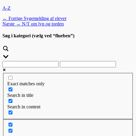
kategorier
A-Z
Indlægsnavigation
Forrige
← Forrige
Sygemelding af elever
Næste
indlæg:
Næste →
N/T om lyn og torden
indlæg:
Søg i kategori (vælg ved “flueben”)
Exact matches only
Search in title
Search in content