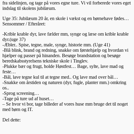
fra sidelinjen, og tage på vores egne ture. Vi vil forberede vores eget
indslag til skolens jubilæum.
Uge 35: Jubilæum 20 år, en skole i vækst og en børnehave fødes…
Sensommer / Efteråret:
-Krible krable dyr, lave fælder mm, synge og læse om krible krable
dyr.(uge 37)
-Æbler.. Spise, tegne, male, synge, historie mm. (Uge 41)
-Blå blink, brand og redning, snakke om førstehjælp og hvordan vi
hjælper og passer på hinanden. Besøge brandstation og besøge
beredskabsstyrelsens tekniske skole i Tinglev.
-Plukke bær og frugt, holde Høstfest… Bage, sylte, lave mad og
feste…
-Bål, lave tegne kul til at tegne med.. Og lave mad over bål…
-Snakke om årstiden og naturen (dyr, fugle, planter mm.) omkring
os..
-Sprog screening…
-Tage på ture ud af huset…
– Se hvor vi bor, tage billeder af vores huse mm bruge det til noget
med børn og IT.
Del dette: