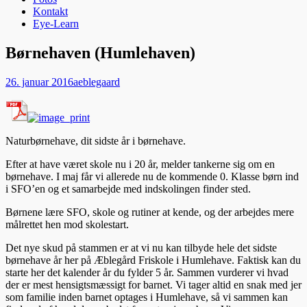
Kontakt
Eye-Learn
Børnehaven (Humlehaven)
Udgivet
Forfatter
26. januar 2016
aeblegaard
den
Naturbørnehave, dit sidste år i børnehave.
Efter at have været skole nu i 20 år, melder tankerne sig om en
børnehave. I maj får vi allerede nu de kommende 0. Klasse børn ind
i SFO’en og et samarbejde med indskolingen finder sted.
Børnene lære SFO, skole og rutiner at kende, og der arbejdes mere
målrettet hen mod skolestart.
Det nye skud på stammen er at vi nu kan tilbyde hele det sidste
børnehave år her på Æblegård Friskole i Humlehave. Faktisk kan du
starte her det kalender år du fylder 5 år. Sammen vurderer vi hvad
der er mest hensigtsmæssigt for barnet. Vi tager altid en snak med jer
som familie inden barnet optages i Humlehave, så vi sammen kan