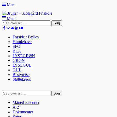
Menu
Bruger - Æblegård Friskole
SIDEN FOR FORÆLDRE, ELEVER OG PERSONALE
Menu
Søg
efter:
Facebook
Googleplus
Email
LinkedIn
YouTube
Primær
Spring
Forside / Fælles
til
Humlehave
Menu
indhold
SFO
BLÅ
LYSEGRØN
GRØN
LYSEGUL
GUL
Bestyrelse
Støttekreds
Søg
Søg
efter:
Sekundær
Spring
Måned-kalender
til
A-Z
menu
indhold
Dokumenter
Fotos