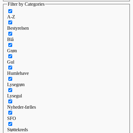
Filter by Categories
A-Z
Bestyrelsen
Blå
Grøn
Gul
Humlehave
Lysegrøn
Lysegul
Nyheder-fælles
SFO
Støttekreds