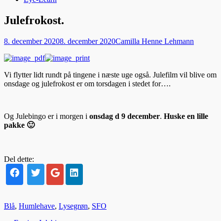
Julefrokost.
Udgivet
Forfatter
8. december 2020
8. december 2020
Camilla Henne Lehmann
den
Vi flytter lidt rundt på tingene i næste uge også. Julefilm vil blive om
onsdage og julefrokost er om torsdagen i stedet for….
Og Julebingo er i morgen i
onsdag d 9 december
.
Huske en lille
pakke 🙂
Del dette:
kategorier
Blå
,
Humlehave
,
Lysegrøn
,
SFO