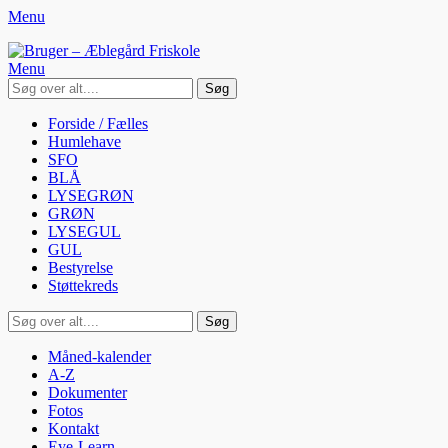
Menu
Bruger - Æblegård Friskole
SIDEN FOR FORÆLDRE, ELEVER OG PERSONALE
Menu
Søg
efter:
Facebook
Googleplus
Email
LinkedIn
YouTube
Primær
Spring
Forside / Fælles
til
Humlehave
Menu
indhold
SFO
BLÅ
LYSEGRØN
GRØN
LYSEGUL
GUL
Bestyrelse
Støttekreds
Søg
Søg
efter:
Sekundær
Spring
Måned-kalender
til
A-Z
menu
indhold
Dokumenter
Fotos
Kontakt
Eye-Learn