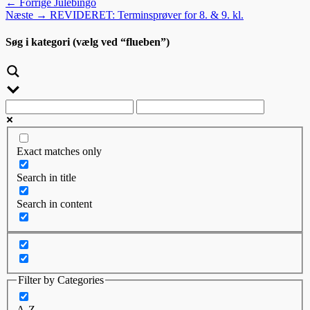
Indlægsnavigation
Forrige
← Forrige
Julebingo
Næste
indlæg:
Næste →
REVIDERET: Terminsprøver for 8. & 9. kl.
indlæg:
Søg i kategori (vælg ved “flueben”)
Exact matches only
Search in title
Search in content
Filter by Categories
A-Z