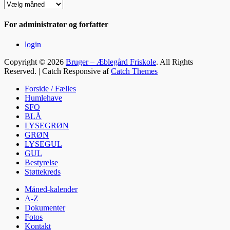
Arkiv
for
en
For administrator og forfatter
måned
login
Copyright © 2026
Bruger – Æblegård Friskole
. All Rights
Reserved. | Catch Responsive af
Catch Themes
Rul
Forside / Fælles
op
Humlehave
SFO
BLÅ
LYSEGRØN
GRØN
LYSEGUL
GUL
Bestyrelse
Støttekreds
Måned-kalender
A-Z
Dokumenter
Fotos
Kontakt