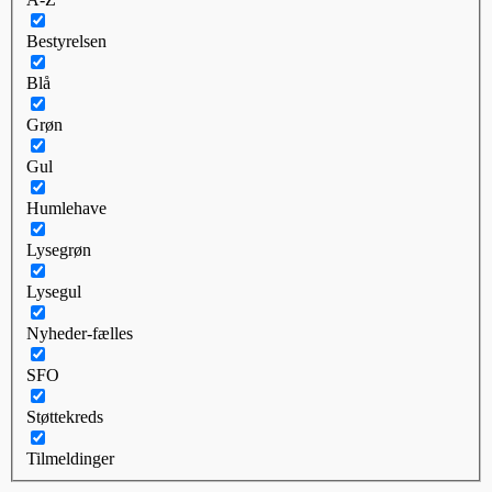
Bestyrelsen
Blå
Grøn
Gul
Humlehave
Lysegrøn
Lysegul
Nyheder-fælles
SFO
Støttekreds
Tilmeldinger