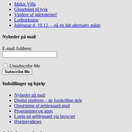
Malus Villa
Glosebånd til tysk
Vindere af julelotteriet!
Lodtrækning
Julebazar d. 10.12. – på en lidt alternativ måde
Nyheder på mail
E-mail Address:
Unsubscribe Me
Subscribe Me
Indstillinger og hjælp
Nyheder på mail
Digital platform – de forskellige dele
Opsætning af aeblegaard-mail
Programmer og apps
Login på aeblegaard via browser
Hjælpevideoer