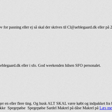
for pasning eller ej så skal der skrives til Cl@aeblegaard.dk eller på 
aeblegaard.dk eller i sfo. God weekenden hilsen SFO personalet.
ger en eller flere ting. Og husk ALT SKAL være købt og indpakket fra 
 pakke Spegepølse Spegepølse Sardel Makrel på dåse Makrel på
Læs me