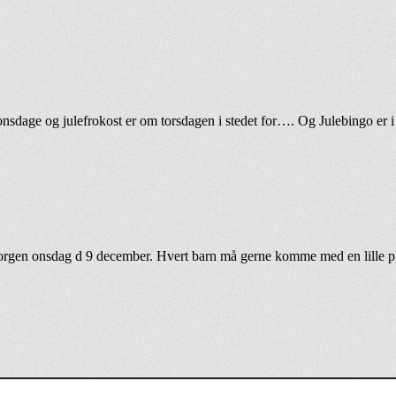
om onsdage og julefrokost er om torsdagen i stedet for…. Og Julebingo e
imorgen onsdag d 9 december. Hvert barn må gerne komme med en lille pr