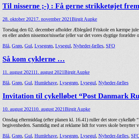
Til nisserne ;-) : Få gerne strikketøjet fre
Udgivet
Forfatter
28. oktober 2021
7. november 2021
Birgit Aupke
den
Torsdag den 02. december afholder Æblegård Friskole en kæmpe julestue
en eller anden nissemor/nissefar (eller var det vores dygtige forældre 
kategorier
Blå
,
Grøn
,
Gul
,
Lysegrøn
,
Lysegul
,
Nyheder-fælles
,
SFO
Så kom cyklerne …
Udgivet
Forfatter
11. august 2021
11. august 2021
Birgit Aupke
den
kategorier
Blå
,
Grøn
,
Gul
,
Humlehave
,
Lysegrøn
,
Lysegul
,
Nyheder-fælles
Invitation til cykelløbet “Post Danmark R
Udgivet
Forfatter
10. august 2021
10. august 2021
Birgit Aupke
den
Onsdag eftermiddag (efter planen kl. 16.41) ruller det store cykellø
begivenheden. Samtidig med at reklame lidt for vores skole benytter v
kategorier
Blå
,
Grøn
,
Gul
,
Humlehave
,
Lysegrøn
,
Lysegul
,
Nyheder-fælles
,
SF