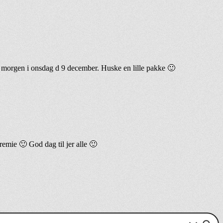
r i morgen i onsdag d 9 december. Huske en lille pakke 🙂
emie 🙂 God dag til jer alle 🙂