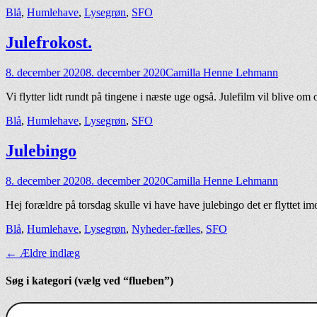
kategorier
Blå
,
Humlehave
,
Lysegrøn
,
SFO
Julefrokost.
Udgivet
Forfatter
8. december 2020
8. december 2020
Camilla Henne Lehmann
den
Vi flytter lidt rundt på tingene i næste uge også. Julefilm vil blive 
kategorier
Blå
,
Humlehave
,
Lysegrøn
,
SFO
Julebingo
Udgivet
Forfatter
8. december 2020
8. december 2020
Camilla Henne Lehmann
den
Hej forældre på torsdag skulle vi have have julebingo det er flyttet 
kategorier
Blå
,
Humlehave
,
Lysegrøn
,
Nyheder-fælles
,
SFO
indlægs
←
Ældre indlæg
navigation
Søg i kategori (vælg ved “flueben”)