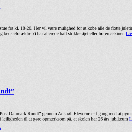
m
 fra kl. 18-20. Her vil være mulighed for at købe alle de flotte juleti
og bedsteforældre ?) har allerede haft strikketøjet eller boremaskinen
Læ
undt”
b “Post Danmark Rundt” gennem Adsbøl. Eleverne er i gang med at pynte 
i lejligheden til at gøre opmærksom på, at skolen har 26 års jubilæum
L
O