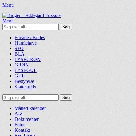
Menu
Bruger - Æblegård Friskole
SIDEN FOR FORÆLDRE, ELEVER OG PERSONALE
Menu
Søg
efter:
Facebook
Googleplus
Email
LinkedIn
YouTube
Primær
Spring
Forside / Fælles
til
Humlehave
Menu
indhold
SFO
BLÅ
LYSEGRØN
GRØN
LYSEGUL
GUL
Bestyrelse
Støttekreds
Søg
Søg
efter:
Sekundær
Spring
Måned-kalender
til
A-Z
menu
indhold
Dokumenter
Fotos
Kontakt
Eye-Learn