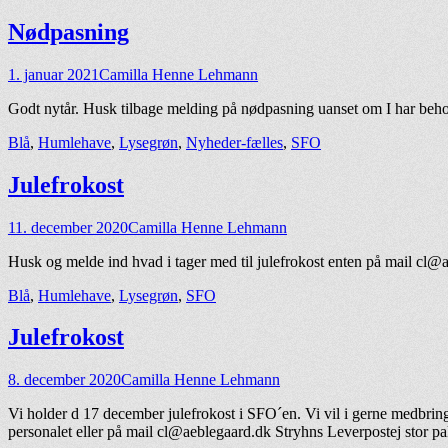
Nødpasning
Udgivet
Forfatter
1. januar 2021
Camilla Henne Lehmann
den
Godt nytår. Husk tilbage melding på nødpasning uanset om I har behov 
kategorier
Blå
,
Humlehave
,
Lysegrøn
,
Nyheder-fælles
,
SFO
Julefrokost
Udgivet
Forfatter
11. december 2020
Camilla Henne Lehmann
den
Husk og melde ind hvad i tager med til julefrokost enten på mail cl@
kategorier
Blå
,
Humlehave
,
Lysegrøn
,
SFO
Julefrokost
Udgivet
Forfatter
8. december 2020
Camilla Henne Lehmann
den
Vi holder d 17 december julefrokost i SFO´en. Vi vil i gerne medbrin
personalet eller på mail cl@aeblegaard.dk Stryhns Leverpostej stor