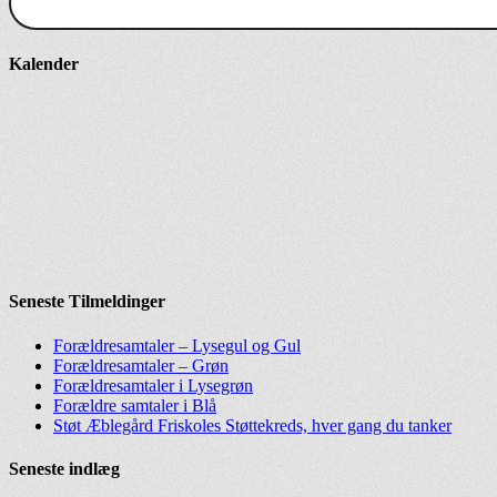
Kalender
Seneste Tilmeldinger
Forældresamtaler – Lysegul og Gul
Forældresamtaler – Grøn
Forældresamtaler i Lysegrøn
Forældre samtaler i Blå
Støt Æblegård Friskoles Støttekreds, hver gang du tanker
Seneste indlæg