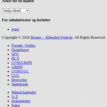
Arkiv for en måned
Arkiv
for
en
For administrator og forfatter
måned
login
Copyright © 2026
Bruger – Æblegård Friskole
. All Rights Reserved.
Rul
Forside / Fælles
op
Humlehave
SFO
BLÅ
LYSEGRØN
GRØN
LYSEGUL
GUL
Bestyrelse
Støttekreds
Måned-kalender
A-Z
Dokumenter
Fotos