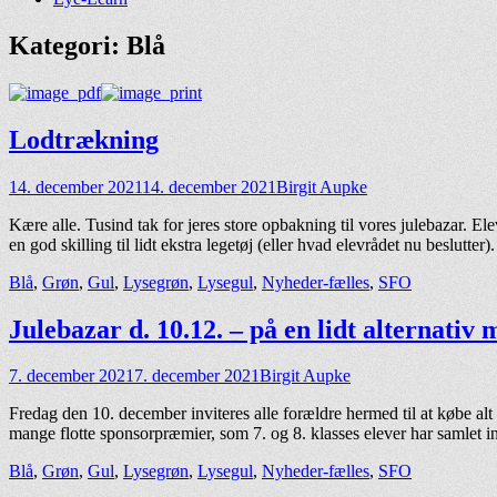
Kategori:
Blå
Lodtrækning
Udgivet
Forfatter
14. december 2021
14. december 2021
Birgit Aupke
den
Kære alle. Tusind tak for jeres store opbakning til vores julebazar. Ele
en god skilling til lidt ekstra legetøj (eller hvad elevrådet nu beslutte
kategorier
Blå
,
Grøn
,
Gul
,
Lysegrøn
,
Lysegul
,
Nyheder-fælles
,
SFO
Julebazar d. 10.12. – på en lidt alternativ
Udgivet
Forfatter
7. december 2021
7. december 2021
Birgit Aupke
den
Fredag den 10. december inviteres alle forældre hermed til at købe alt 
mange flotte sponsorpræmier, som 7. og 8. klasses elever har samlet 
kategorier
Blå
,
Grøn
,
Gul
,
Lysegrøn
,
Lysegul
,
Nyheder-fælles
,
SFO